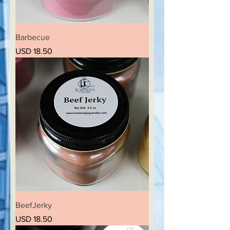
Barbecue
Precio
USD 18.50
BeefJerky
Precio
USD 18.50